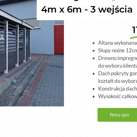
4m x 6m - 3 wejścia​
Altana wykonana 
Słupy nośne 12cm
Drewno impregno
do wyboru klient
Dach pokryty gon
kształt do wyboru
Konstrukcja dac
Wysokość całkow
Pełny opis