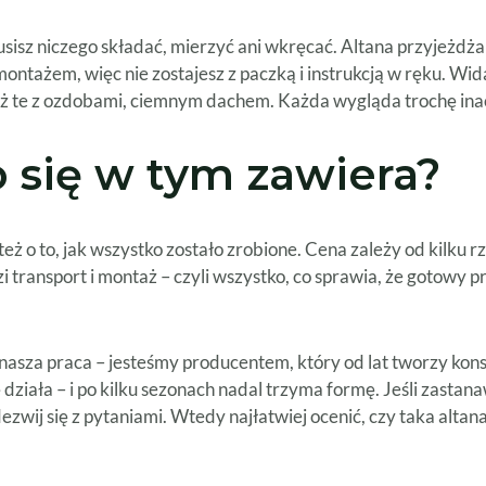
usisz niczego składać, mierzyć ani wkręcać. Altana przyjeżdża
ontażem, więc nie zostajesz z paczką i instrukcją w ręku. Wida
e też te z ozdobami, ciemnym dachem. Każda wygląda trochę ina
co się w tym zawiera?
 też o to, jak wszystko zostało zrobione. Cena zależy od kilku
ansport i montaż – czyli wszystko, co sprawia, że gotowy prod
nasza praca – jesteśmy producentem, który od lat tworzy kons
 działa – i po kilku sezonach nadal trzyma formę. Jeśli zasta
odezwij się z pytaniami. Wtedy najłatwiej ocenić, czy taka alt