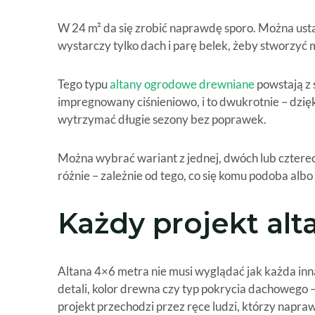
W 24 m² da się zrobić naprawdę sporo. Można ustaw
wystarczy tylko dach i parę belek, żeby stworzyć m
Tego typu
altany ogrodowe drewniane
powstają z 
impregnowany ciśnieniowo, i to dwukrotnie – dzięk
wytrzymać długie sezony bez poprawek.
Można wybrać wariant z jednej, dwóch lub cztere
różnie – zależnie od tego, co się komu podoba albo
Każdy projekt al
Altana 4×6 metra nie musi wyglądać jak każda inna. 
detali, kolor drewna czy typ pokrycia dachowego –
projekt przechodzi przez ręce ludzi, którzy napra