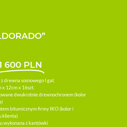
ELDORADO”
11 600 PLN
z drewna sosnowego I gat.
 x 12cm x 16szt.
wane dwukrotnie drewnochronem (kolor
a)
tem bitumicznym firmy IKO (kolor i
 klienta)
hu wykonana z kantówki