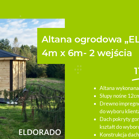
Altana ogrodowa „
4m x 6m- 2 wejścia
Altana wykonana 
Słupy nośne 12cm
Drewno impregno
do wyboru klient
Dach pokryty gon
kształt do wyboru
Konstrukcja dac