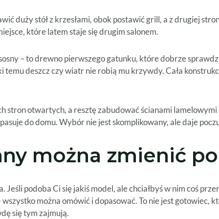
ić duży stół z krzesłami, obok postawić grill, a z drugiej st
iejsce, które latem staje się drugim salonem.
sosny – to drewno pierwszego gatunku, które dobrze sprawdza
i temu deszcz czy wiatr nie robią mu krzywdy. Cała konstrukcja
ch stron otwartych, a resztę zabudować ścianami lamelowymi
 pasuje do domu. Wybór nie jest skomplikowany, ale daje poczu
tany można zmienić po
Jeśli podoba Ci się jakiś model, ale chciałbyś w nim coś przero
 wszystko można omówić i dopasować. To nie jest gotowiec, kt
wdę się tym zajmują.