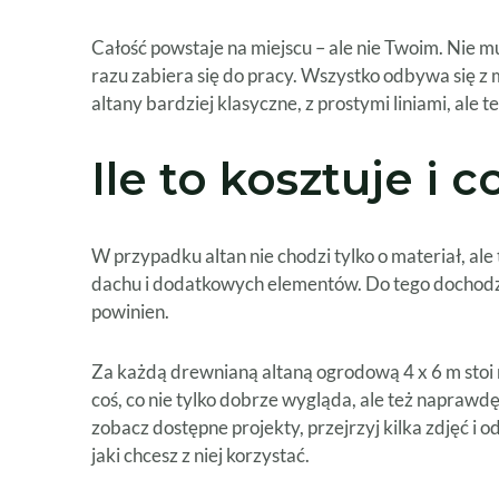
Całość powstaje na miejscu – ale nie Twoim. Nie m
razu zabiera się do pracy. Wszystko odbywa się z m
altany bardziej klasyczne, z prostymi liniami, al
Ile to kosztuje i 
W przypadku altan nie chodzi tylko o materiał, ale
dachu i dodatkowych elementów. Do tego dochodzi tr
powinien.
Za każdą drewnianą altaną ogrodową 4 x 6 m stoi 
coś, co nie tylko dobrze wygląda, ale też naprawdę
zobacz dostępne projekty, przejrzyj kilka zdjęć i 
jaki chcesz z niej korzystać.