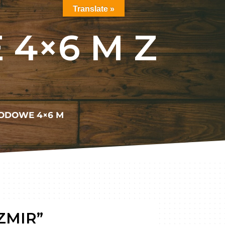
Translate »
4×6 M Z
ODOWE 4×6 M
ZMIR”