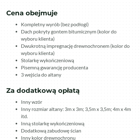
Cena obejmuje
Kompletny wyrób (bez podłogi)
Dach pokryty gontem bitumicznym (kolor do
wyboru klienta)
Dwukrotną impregnację drewnochronem (kolor do
wyboru klienta)
Stolarkę wykończeniową
Pisemną gwarancję producenta
3 wejścia do altany
Za dodatkową opłatą
Inny wzór
Inny rozmiar altany: 3m x 3m; 3,5m x 3,5m; 4m x 4m
itd.
Inną stolarkę wykończeniową
Dodatkową zabudowę ścian
Inny kolor drewnochronu