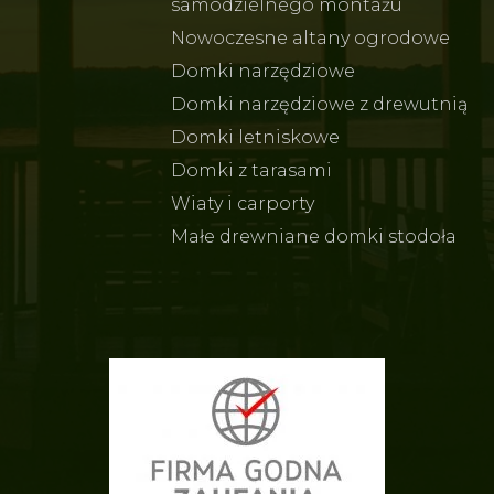
samodzielnego montażu
Nowoczesne altany ogrodowe
Domki narzędziowe
Domki narzędziowe z drewutnią
Domki letniskowe
Domki z tarasami
Wiaty i carporty
Małe drewniane domki stodoła