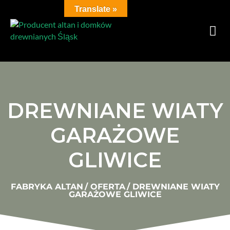
Translate »
DREWNIANE WIATY
GARAŻOWE
GLIWICE
FABRYKA ALTAN
/
OFERTA
/
DREWNIANE WIATY
GARAŻOWE GLIWICE