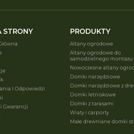
 STRONY
PRODUKTY
 Główna
Altany ogrodowe
e
Altany ogrodowe do
samodzielnego montażu
Nowoczesne altany ogr
cje
Domki narzędziowe
ik
Domki narzędziowe z dre
ania I Odpowiedzi
Domki letniskowe
ki
Domki z tarasami
 Gwarancji
Wiaty i carporty
t
Małe drewniane domki st