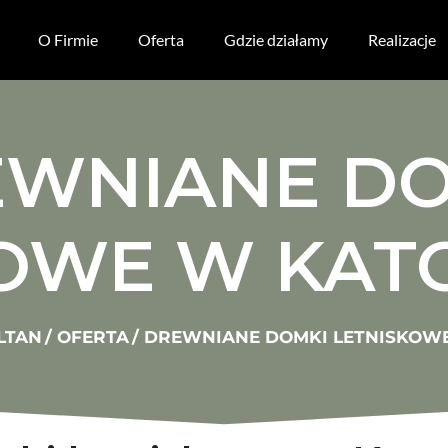
O Firmie
Oferta
Gdzie działamy
Realizacje
WNIANE D
KOWE W KAT
LTAN
/
OFERTA
/
DREWNIANE DOMKI LETNISKOW