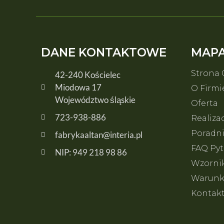
DANE KONTAKTOWE
MAPA
Strona
42-240 Kościelec
Miodowa 17
O Firmi
Województwo śląskie
Oferta
723-938-886
Realiza
Poradn
fabrykaaltan@interia.pl
FAQ Pyt
NIP: 949 218 98 86
Wzorni
Warunki
Kontak