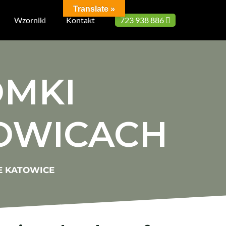
Translate »
Wzorniki
Kontakt
723 938 886
OMKI
OWICACH
E KATOWICE