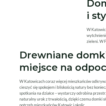
Dom
i st
W Katowicac
wytchnieni
zieleni. W
Drewniane domki
miejsce na odpoc
W Katowicach coraz więcej mieszkańców odkrywa, j
cieszyć się spokojem i bliskością natury bez kon
spotkania na działce – wystarczy odrobina przest
naturalny urok z trwałością, dzięki czemu domki
potrzeb mieszkańców Katowic i okolic.