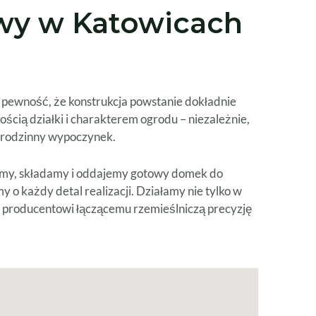
owy w Katowicach
i pewność, że konstrukcja powstanie dokładnie
cią działki i charakterem ogrodu – niezależnie,
a rodzinny wypoczynek.
ozimy, składamy i oddajemy gotowy domek do
o każdy detal realizacji. Działamy nie tylko w
faj producentowi łączącemu rzemieślniczą precyzję