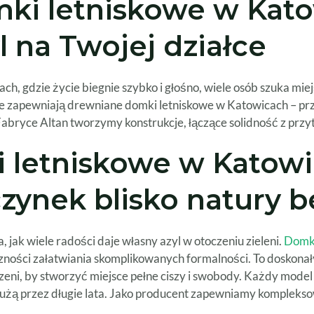
ki letniskowe w Kato
yl na Twojej działce
h, gdzie życie biegnie szybko i głośno, wiele osób szuka mie
e zapewniają drewniane domki letniskowe w Katowicach – prz
 Fabryce Altan tworzymy konstrukcje, łączące solidność z pr
 letniskowe w Katowi
zynek blisko natury b
ak wiele radości daje własny azyl w otoczeniu zieleni.
Domki
ieczności załatwiania skomplikowanych formalności. To doskon
rzeni, by stworzyć miejsce pełne ciszy i swobody. Każdy mod
 służą przez długie lata. Jako producent zapewniamy komplek