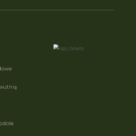
odowe
wutnią
odoła