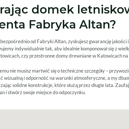
erając domek letnisk
enta Fabryka Altan?
ezpośrednio od Fabryki Altan, zyskujesz gwarancję jakości 
emy indywidualnie tak, aby idealnie komponował się z wielkoś
Katowicach, czy przestronne domy drewniane w Katowicach n
zemu nie musisz martwić się o techniczne szczegóły – przyw
 wizualną i odporność na warunki atmosferyczne, a my dbamy 
zając solidne konstrukcje, które służą przez długie lata. Zau
n i stwórz swoje miejsce do odpoczynku.