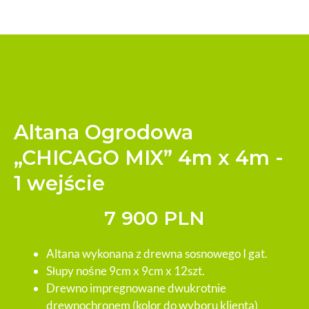
Altana Ogrodowa
„CHICAGO MIX” 4m x 4m -
1 wejście
7 900 PLN
Altana wykonana z drewna sosnowego I gat.
Słupy nośne 9cm x 9cm x 12szt.
Drewno impregnowane dwukrotnie
drewnochronem (kolor do wyboru klienta)