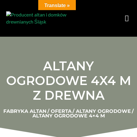
Translate »
ALTANY
OGRODOWE 4X4 M
Z DREWNA
FABRYKA ALTAN
/
OFERTA
/
ALTANY OGRODOWE
/
ALTANY OGRODOWE 4×4 M