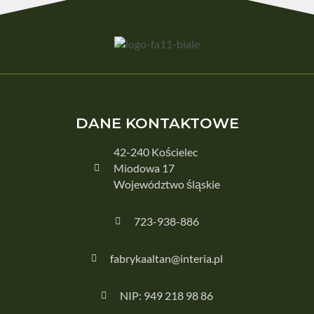
DANE KONTAKTOWE
42-240 Kościelec
Miodowa 17
Województwo śląskie
723-938-886
fabrykaaltan@interia.pl
NIP: 949 218 98 86