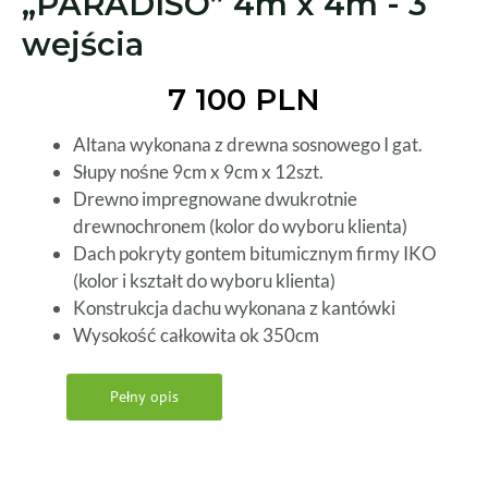
„PARADISO” 4m x 4m - 3
wejścia
7 100 PLN
Altana wykonana z drewna sosnowego I gat.
Słupy nośne 9cm x 9cm x 12szt.
Drewno impregnowane dwukrotnie
drewnochronem (kolor do wyboru klienta)
Dach pokryty gontem bitumicznym firmy IKO
(kolor i kształt do wyboru klienta)
Konstrukcja dachu wykonana z kantówki
Wysokość całkowita ok 350cm
Pełny opis