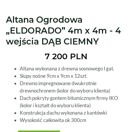
Altana Ogrodowa
„ELDORADO” 4m x 4m - 4
wejścia DĄB CIEMNY
7 200 PLN
Altana wykonana z drewna sosnowego I gat.
Słupy nośne 9cm x 9cm x 12szt.
Drewno impregnowane dwukrotnie
drewnochronem (kolor do wyboru klienta)
Dach pokryty gontem bitumicznym firmy IKO
(kolor i kształt do wyboru klienta)
Konstrukcja dachu wykonana z kantówki
Wysokość całkowita ok 300cm