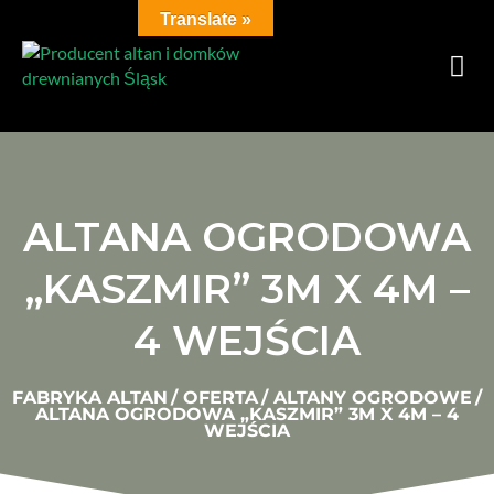
Translate »
ALTANA OGRODOWA
„KASZMIR” 3M X 4M –
4 WEJŚCIA
FABRYKA ALTAN
/
OFERTA
/
ALTANY OGRODOWE
/
ALTANA OGRODOWA „KASZMIR” 3M X 4M – 4
WEJŚCIA