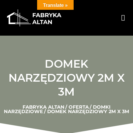
Translate »
DOMEK
NARZĘDZIOWY 2M X
3M
FABRYKA ALTAN
/
OFERTA
/
DOMKI
NARZĘDZIOWE
/
DOMEK NARZĘDZIOWY 2M X 3M