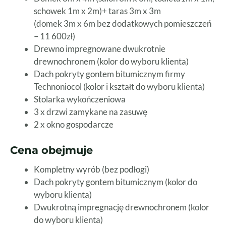
schowek 1m x 2m)+ taras 3m x 3m
(domek 3m x 6m bez dodatkowych pomieszczeń
– 11 600zł)
Drewno impregnowane dwukrotnie
drewnochronem (kolor do wyboru klienta)
Dach pokryty gontem bitumicznym firmy
Technoniocol (kolor i kształt do wyboru klienta)
Stolarka wykończeniowa
3 x drzwi zamykane na zasuwę
2 x okno gospodarcze
Cena obejmuje
Kompletny wyrób (bez podłogi)
Dach pokryty gontem bitumicznym (kolor do
wyboru klienta)
Dwukrotną impregnację drewnochronem (kolor
do wyboru klienta)