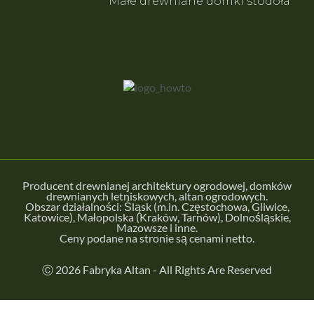
Małe drewniane domki stodoła
Producent drewnianej architektury ogrodowej, domków
drewnianych letniskowych, altan ogrodowych.
Obszar działalności: Śląsk (m.in.
Częstochowa
,
Gliwice
,
Katowice
), Małopolska (
Kraków
,
Tarnów
), Dolnośląskie,
Mazowsze i inne.
Ceny podane na stronie są cenami netto.
Ⓒ 2026 Fabryka Altan - All Rights Are Reserved