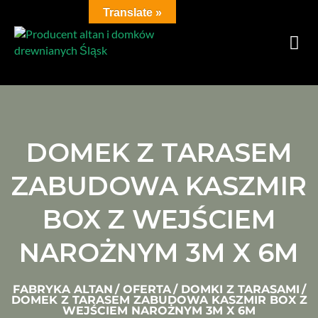
Translate »
DOMEK Z TARASEM
ZABUDOWA KASZMIR
BOX Z WEJŚCIEM
NAROŻNYM 3M X 6M
FABRYKA ALTAN
/
OFERTA
/
DOMKI Z TARASAMI
/
DOMEK Z TARASEM ZABUDOWA KASZMIR BOX Z
WEJŚCIEM NAROŻNYM 3M X 6M